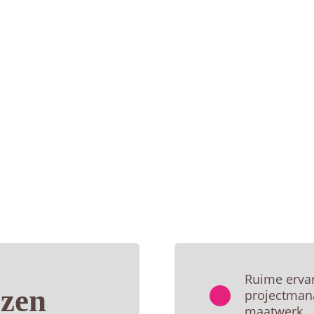
Ruime erva
zen
projectmana
maatwerk.