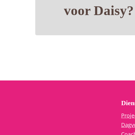
voor Daisy?
Dien
Proj
Dagvo
Coac