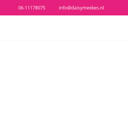
06-11178075
info@daisymeekes.nl